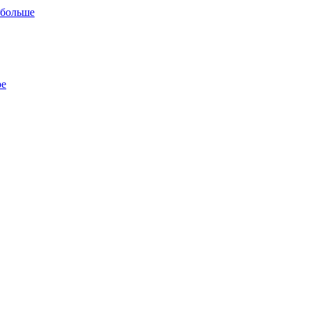
 больше
ре