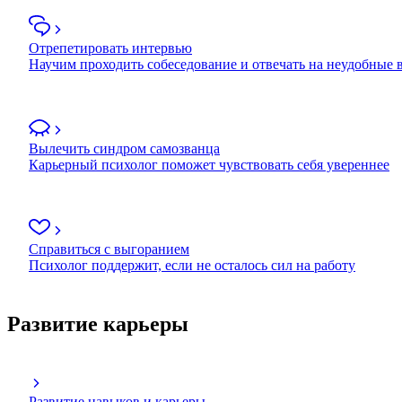
Отрепетировать интервью
Научим проходить собеседование и отвечать на неудобные
Вылечить синдром самозванца
Карьерный психолог поможет чувствовать себя увереннее
Справиться с выгоранием
Психолог поддержит, если не осталось сил на работу
Развитие карьеры
Развитие навыков и карьеры