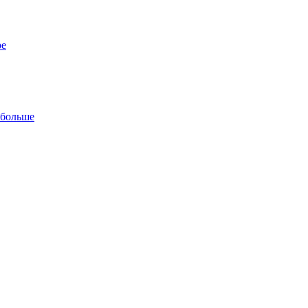
ре
 больше